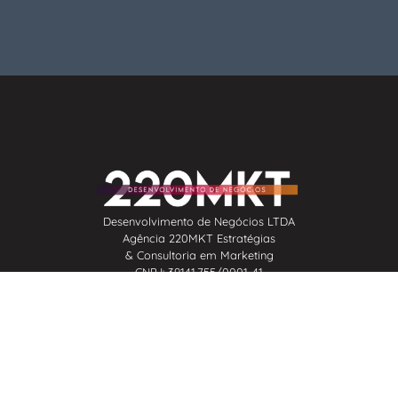
Desenvolvimento de Negócios LTDA
Agência 220MKT Estratégias
& Consultoria em Marketing
CNPJ: 39.141.755/0001-41
Instagram
G
Behance
Spotify
Busine
© 2020-2025 | Todos os Direitos Reservados